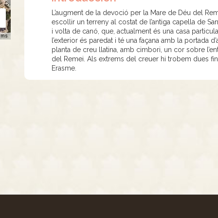
L’augment de la devoció per la Mare de Déu del Remei
escollir un terreny al costat de l’antiga capella de Sa
i volta de canó, que, actualment és una casa particula
rms
l’exterior és paredat i té una façana amb la portada d’
planta de creu llatina, amb cimbori, un cor sobre l’e
del Remei. Als extrems del creuer hi trobem dues fine
Erasme.