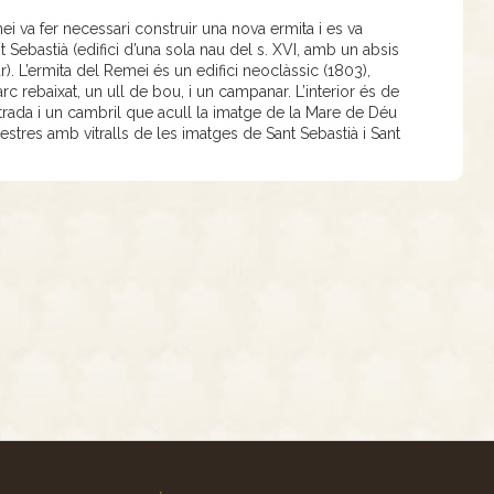
 va fer necessari construir una nova ermita i es va
nt Sebastià (edifici d’una sola nau del s. XVI, amb un absis
r). L’ermita del Remei és un edifici neoclàssic (1803),
arc rebaixat, un ull de bou, i un campanar. L’interior és de
ntrada i un cambril que acull la imatge de la Mare de Déu
stres amb vitralls de les imatges de Sant Sebastià i Sant