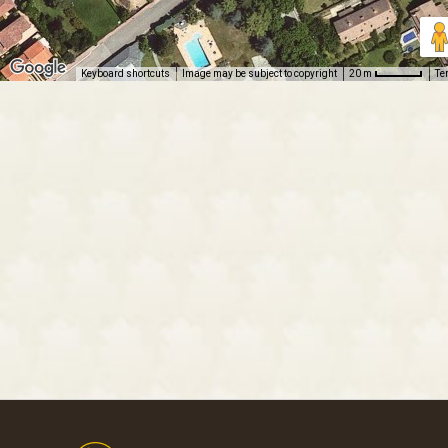
Keyboard shortcuts
Image may be subject to copyright
Te
20 m
Footer