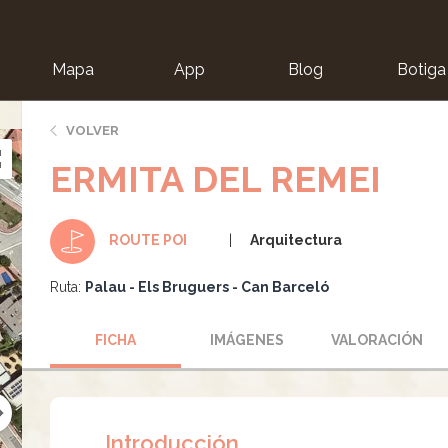
Mapa
App
Blog
Botiga
ion
VOLVER
ERMITA DEL REMEI
Arquitectura
ROUTE POI
Ruta:
Palau - Els Bruguers - Can Barceló
FICHA
IMÁGENES
VALORACIÓN
Introducción