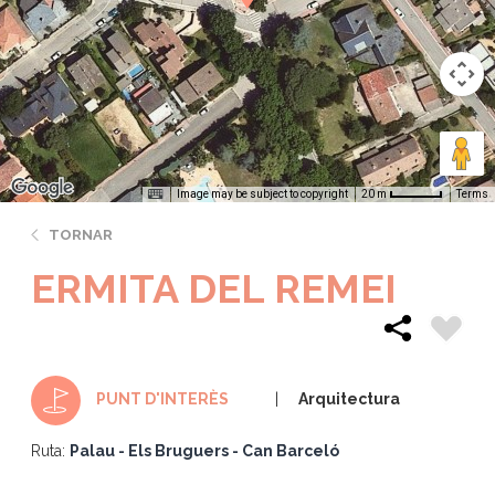
Image may be subject to copyright
Terms
20 m
TORNAR
ERMITA DEL REMEI
Arquitectura
PUNT D'INTERÈS
Ruta:
Palau - Els Bruguers - Can Barceló