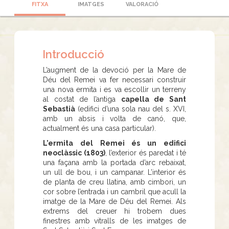
FITXA
IMATGES
VALORACIÓ
Introducció
L’augment de la devoció per la Mare de
Déu del Remei va fer necessari construir
una nova ermita i es va escollir un terreny
al costat de l’antiga
capella de Sant
Sebastià
(edifici d’una sola nau del s. XVI,
amb un absis i volta de canó, que,
actualment és una casa particular).
L’ermita del Remei és un edifici
neoclàssic (1803)
, l’exterior és paredat i té
una façana amb la portada d’arc rebaixat,
un ull de bou, i un campanar. L’interior és
de planta de creu llatina, amb cimbori, un
cor sobre l’entrada i un cambril que acull la
imatge de la Mare de Déu del Remei. Als
extrems del creuer hi trobem dues
finestres amb vitralls de les imatges de