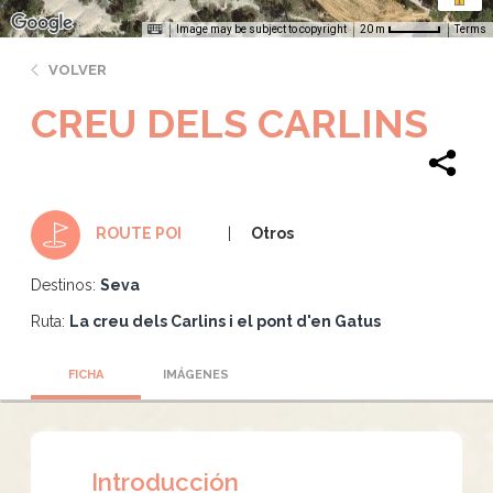
Image may be subject to copyright
Terms
20 m
VOLVER
CREU DELS CARLINS
Otros
ROUTE POI
Destinos:
Seva
Ruta:
La creu dels Carlins i el pont d'en Gatus
FICHA
IMÁGENES
Introducción