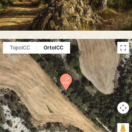
TopoICC
OrtoICC