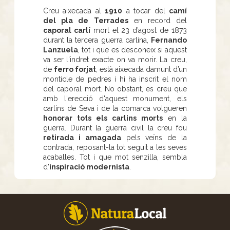
Creu aixecada al
1910
a tocar del
camí
del pla de Terrades
en record del
caporal carlí
mort el 23 d’agost de 1873
durant la tercera guerra carlina,
Fernando
Lanzuela
, tot i que es desconeix si aquest
va ser l'indret exacte on va morir. La creu,
de
ferro forjat
, està aixecada damunt d’un
monticle de pedres i hi ha inscrit el nom
del caporal mort. No obstant, es creu que
amb l'erecció d'aquest monument, els
carlins de Seva i de la comarca volgueren
honorar tots els carlins morts
en la
guerra. Durant la guerra civil la creu fou
retirada i amagada
pels veïns de la
contrada, reposant-la tot seguit a les seves
acaballes. Tot i que mot senzilla, sembla
d’
inspiració modernista
.