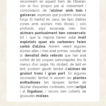
recorrerem en aquest tram de l’itinerari,
són el lloc propici per al creixement i
consolidació de l’
alzinar amb boix i
galzeran
, espècies que podrem observar
força. El marfull en canvi, tan típic d’altres
zones amb alzinars més litorals i sòls
profunds, aquí escasseja més. Són
alzinars puntualment ben conservats
,
tot i que la majoria havien estat
molt
explotats quan els carboners feien
carbó d’alzina
. Anirem veient algunes
alzines altes i més aviat primes, resultat de
la
densitat dels rebrots
que han anat
sortint de les soques carbonejades fins fa
menys d’un segle. No obstant, de tant en
tant, podrem gaudir també d’
alzines de
gruixut tronc i gran port
. En algunes
raconades, també hi veurem les
plantes
enfiladisses
tan típiques també de
l’alzinar d’aquestes contrades, com l’
arítjol
i el
lligabosc
, i racons ben coberts de
gruixudes
molses
.