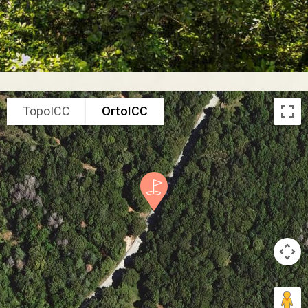
TopoICC
OrtoICC