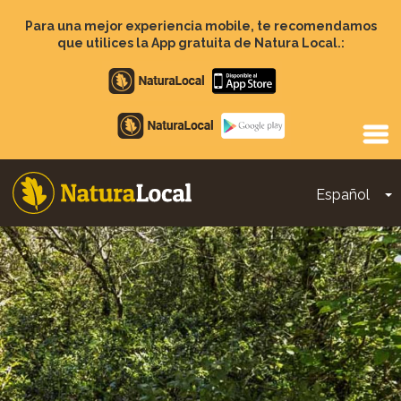
Pasar
al
Para una mejor experiencia mobile, te recomendamos
contenido
que utilices la App gratuita de Natura Local.:
principal
Apple
store
Google
Play
Español
T
Main
navigation