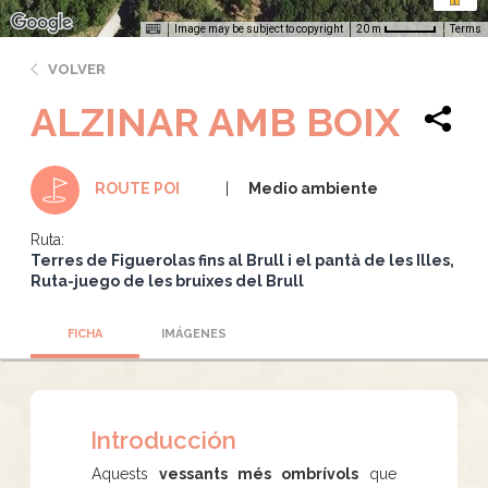
Image may be subject to copyright
Terms
20 m
VOLVER
ALZINAR AMB BOIX
Medio ambiente
ROUTE POI
Ruta:
Terres de Figuerolas fins al Brull i el pantà de les Illes
Ruta-juego de les bruixes del Brull
FICHA
IMÁGENES
Introducción
Aquests
vessants més ombrívols
que