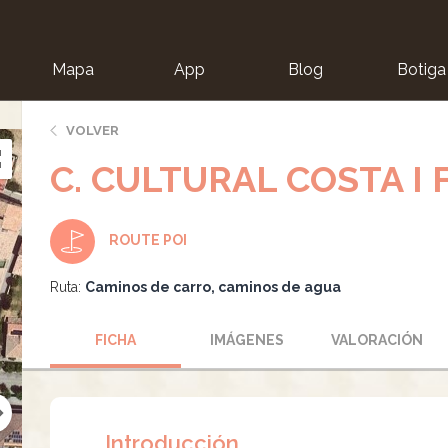
Mapa
App
Blog
Botiga
ion
VOLVER
C. CULTURAL COSTA I
ROUTE POI
Ruta:
Caminos de carro, caminos de agua
FICHA
IMÁGENES
VALORACIÓN
Introducción