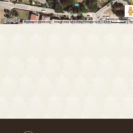
Keyboard shortcuts
Image may be subject to copyright
Te
20 m
Footer