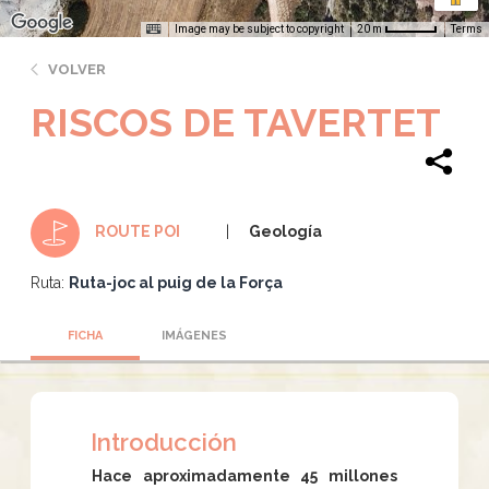
Image may be subject to copyright
Terms
20 m
VOLVER
RISCOS DE TAVERTET
Geología
ROUTE POI
Ruta:
Ruta-joc al puig de la Força
FICHA
IMÁGENES
Introducción
Hace aproximadamente 45 millones