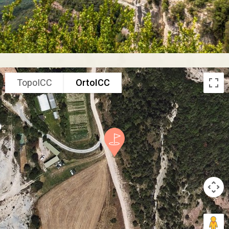
TopoICC
OrtoICC