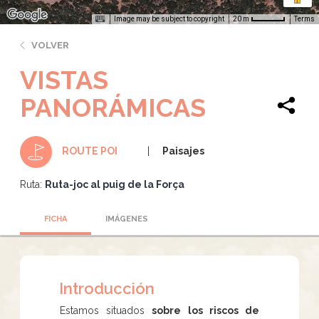
Image may be subject to copyright
Terms
20 m
VOLVER
VISTAS
PANORÁMICAS
Paisajes
ROUTE POI
Ruta:
Ruta-joc al puig de la Força
FICHA
IMÁGENES
Introducción
Estamos situados
sobre los riscos de