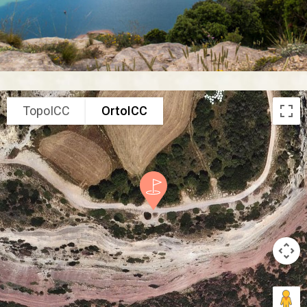
TopoICC
OrtoICC