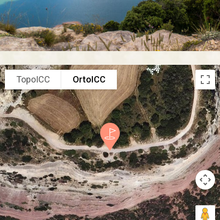
TopoICC
OrtoICC