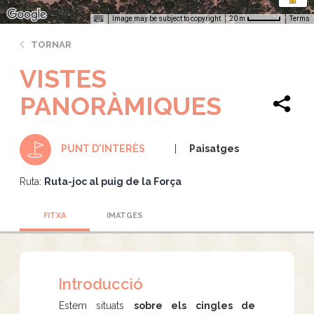
Image may be subject to copyright
Terms
20 m
TORNAR
VISTES
PANORÀMIQUES
Paisatges
PUNT D'INTERÈS
Ruta:
Ruta-joc al puig de la Força
FITXA
IMATGES
Introducció
Estem situats
sobre els cingles de