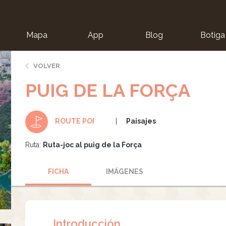
Mapa
App
Blog
Botiga
ion
VOLVER
PUIG DE LA FORÇA
Paisajes
ROUTE POI
Ruta:
Ruta-joc al puig de la Força
FICHA
IMÁGENES
Introducción