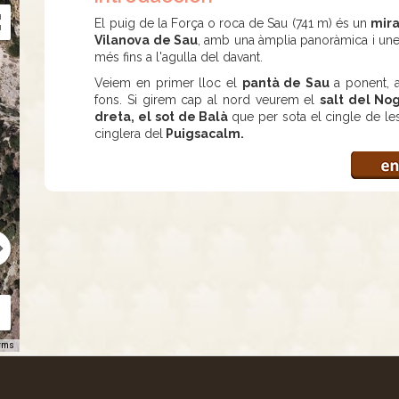
El puig de la Força o roca de Sau (741 m) és un
mira
Vilanova de Sau
, amb una àmplia panoràmica i une
més fins a l'agulla del davant.
Veiem en primer lloc el
pantà de Sau
a ponent, a
fons. Si girem cap al nord veurem el
salt del Nog
dreta, el sot de Balà
que per sota el cingle de l
cinglera del
Puigsacalm.
rms