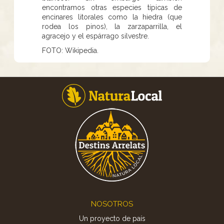
encontramos otras especies típicas de
encinares litorales como la hiedra (que
rodea los pinos), la zarzaparrilla, el
agracejo y el espárrago silvestre.
FOTO: Wikipedia.
Footer
NOSOTROS
Un proyecto de país