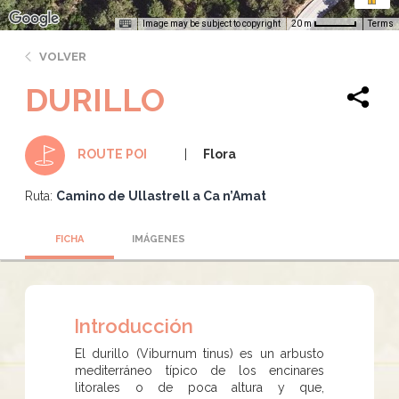
Image may be subject to copyright
Terms
20 m
VOLVER
DURILLO
Flora
ROUTE POI
Ruta:
Camino de Ullastrell a Ca n’Amat
FICHA
IMÁGENES
Introducción
El durillo (Viburnum tinus) es un arbusto
mediterráneo típico de los encinares
litorales o de poca altura y que,