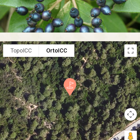
TopoICC
OrtoICC