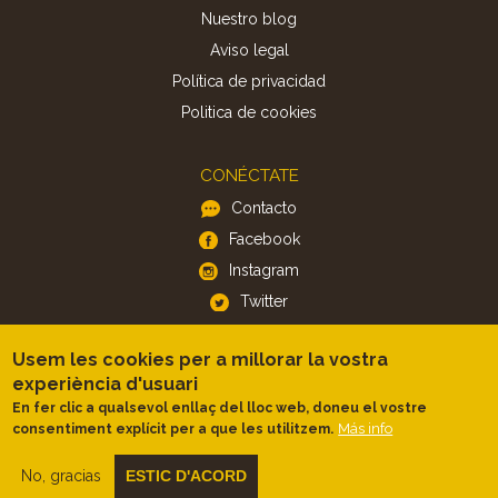
Nuestro blog
Aviso legal
Política de privacidad
Politica de cookies
CONÉCTATE
Contacto
Facebook
Instagram
Twitter
Usem les cookies per a millorar la vostra
APP
experiència d'usuari
iOS
En fer clic a qualsevol enllaç del lloc web, doneu el vostre
Android
Más info
consentiment explícit per a que les utilitzem.
No, gracias
ESTIC D'ACORD