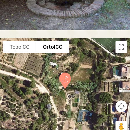
TopoICC
OrtoICC