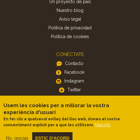
Un proyecto de país
Nuestro blog
Aviso legal
Política de privacidad
Politica de cookies
CONÉCTATE
Contacto
Facebook
Instagram
Twitter
Usem les cookies per a millorar la vostra
APP
experiència d'usuari
iOS
En fer clic a qualsevol enllaç del lloc web, doneu el vostre
Más info
consentiment explícit per a que les utilitzem.
Android
No, gracias
ESTIC D'ACORD