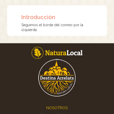
Introducción
Seguimos el borde del conreo por la
izquierda.
Footer
NOSOTROS