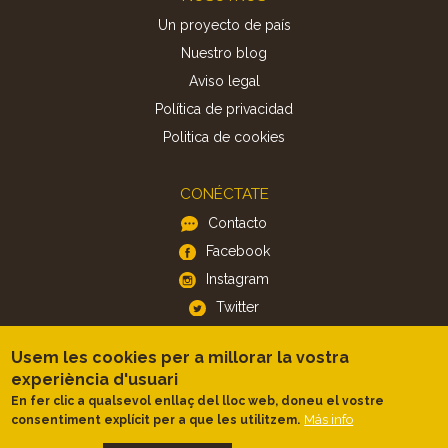
Un proyecto de país
Nuestro blog
Aviso legal
Política de privacidad
Politica de cookies
CONÉCTATE
Contacto
Facebook
Instagram
Twitter
Usem les cookies per a millorar la vostra
APP
experiència d'usuari
iOS
En fer clic a qualsevol enllaç del lloc web, doneu el vostre
Más info
consentiment explícit per a que les utilitzem.
Android