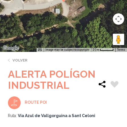
Image may be subject to copyright
Terms
20 m
VOLVER
ALERTA POLÍGON
INDUSTRIAL
ROUTE POI
Ruta:
Vía Azul de Vallgorguina a Sant Celoni