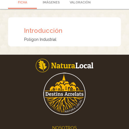
FICHA
IMÁGENES
VALORACIÓN
Introducción
Polígon Industrial
Footer
NOSOTROS