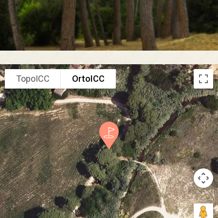
TopoICC
OrtoICC