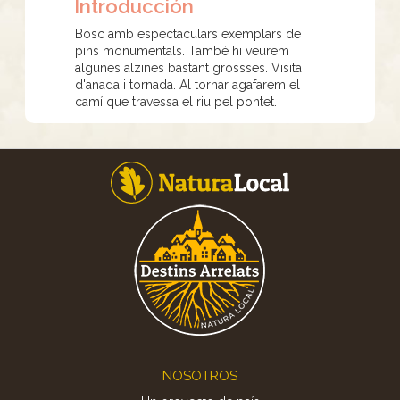
Introducción
Bosc amb espectaculars exemplars de
pins monumentals. També hi veurem
algunes alzines bastant grossses. Visita
d'anada i tornada. Al tornar agafarem el
camí que travessa el riu pel pontet.
Footer
NOSOTROS