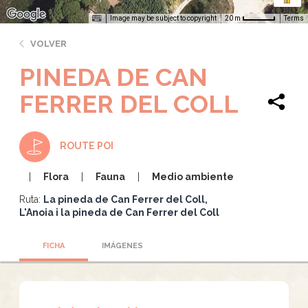
Image may be subject to copyright
Terms
20 m
VOLVER
PINEDA DE CAN
FERRER DEL COLL
ROUTE POI
Flora
Fauna
Medio ambiente
Ruta:
La pineda de Can Ferrer del Coll
L'Anoia i la pineda de Can Ferrer del Coll
FICHA
IMÁGENES