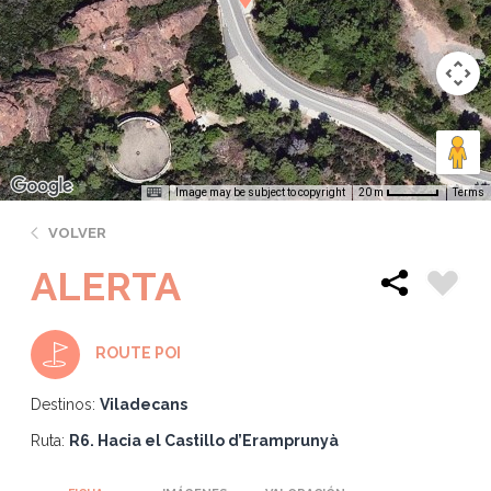
Image may be subject to copyright
Terms
20 m
VOLVER
ALERTA
ROUTE POI
Destinos:
Viladecans
Ruta:
R6. Hacia el Castillo d’Eramprunyà