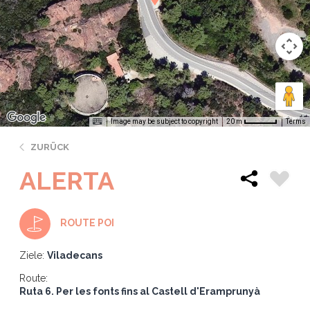
Image may be subject to copyright
Terms
20 m
ZURÜCK
ALERTA
ROUTE POI
Ziele:
Viladecans
Route:
Ruta 6. Per les fonts fins al Castell d'Eramprunyà