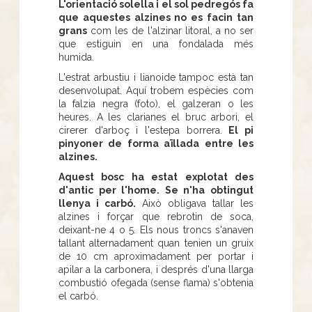
L'orientació solella i el sol pedregós fa
que aquestes alzines no es facin tan
grans
com les de l'alzinar litoral, a no ser
que estiguin en una fondalada més
humida.
L'estrat arbustiu i lianoide tampoc està tan
desenvolupat. Aquí trobem espècies com
la falzia negra (foto), el galzeran o les
heures. A les clarianes el bruc arbori, el
cirerer d'arboç i l'estepa borrera.
El pi
pinyoner de forma aïllada entre les
alzines.
Aquest bosc ha estat explotat des
d'antic per l'home. Se n'ha obtingut
llenya i carbó.
Això obligava tallar les
alzines i forçar que rebrotin de soca,
deixant-ne 4 o 5. Els nous troncs s'anaven
tallant alternadament quan tenien un gruix
de 10 cm aproximadament per portar i
apilar a la carbonera, i després d'una llarga
combustió ofegada (sense flama) s'obtenia
el carbó.