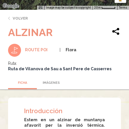
Image may be subject to copyright
Terms
20 m
VOLVER
ALZINAR
Flora
ROUTE POI
Ruta:
Ruta de Vilanova de Sau a Sant Pere de Casserres
FICHA
IMÁGENES
Introducción
Estem en un alzinar de muntanya
afavorit per la inversió tèrmica.