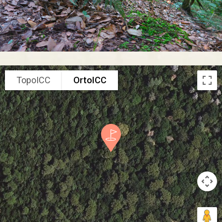
TopoICC
OrtoICC