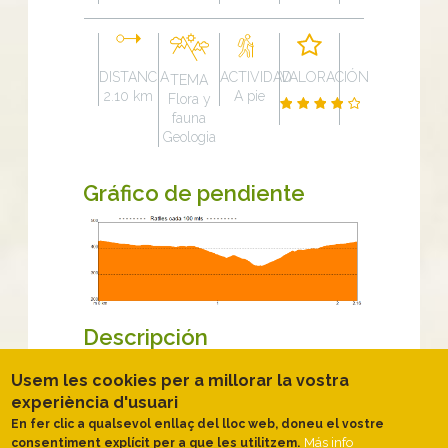
DISTANCIA
ACTIVIDAD
VALORACIÓN
TEMA
2.10 km
A pie
Flora y
fauna
Geologia
Gráfico de pendiente
Descripción
Jaciments megalítics a la
Usem les cookies per a millorar la vostra
Serralada Litoral
experiència d'usuari
La ruta té el punt d’inici al pàrquing que
En fer clic a qualsevol enllaç del lloc web, doneu el vostre
trobem a tocar del sepulcre megalític de
Más info
consentiment explícit per a que les utilitzem.