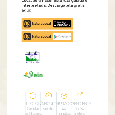
Local pera hacer esta ruta guiada e
interpretada. Descárgatela gratis
aquí:
Apple
store
Google
Play
TIPOLOGÍA
DIFICULTAD
DURACIÓN
PENDIENTE
Circular
Familiar
40
93.00
antihorario
minutos
meters