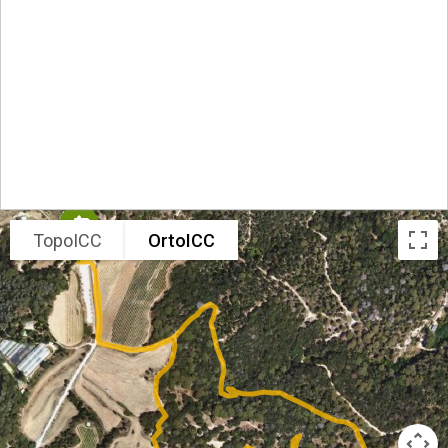
TopoICC
OrtoICC