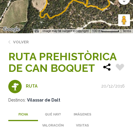
Image may be subject to copyright
Terms
100 m
VOLVER
RUTA PREHISTÒRICA
DE CAN BOQUET
20/12/2016
RUTA
Destinos:
Vilassar de Dalt
FICHA
QUÉ HAY?
IMÁGENES
VALORACIÓN
VISITAS