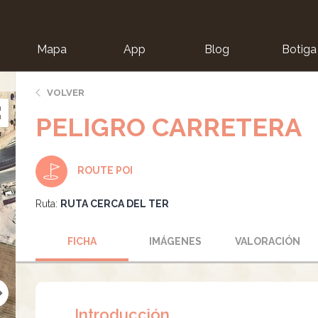
Mapa
App
Blog
Botiga
ion
VOLVER
PELIGRO CARRETERA
ROUTE POI
Ruta:
RUTA CERCA DEL TER
FICHA
IMÁGENES
VALORACIÓN
Introducción