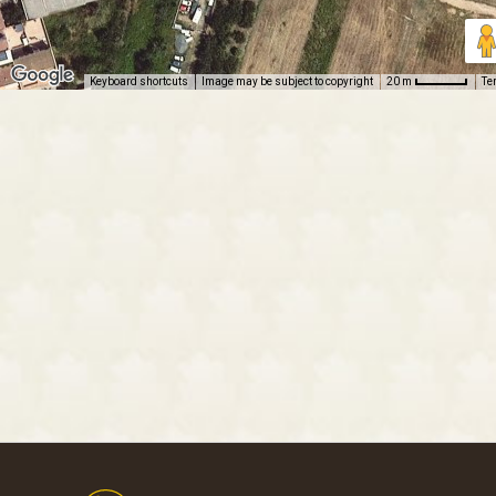
Keyboard shortcuts
Image may be subject to copyright
Te
20 m
Footer