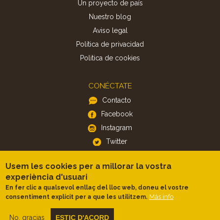
Un proyecto de país
Nuestro blog
Aviso legal
Política de privacidad
Politica de cookies
CONÉCTATE
Contacto
Facebook
Instagram
Twitter
Usem les cookies per a millorar la vostra
APP
experiència d'usuari
iOS
En fer clic a qualsevol enllaç del lloc web, doneu el vostre
Más info
consentiment explícit per a que les utilitzem.
Android
No, gracias
ESTIC D'ACORD