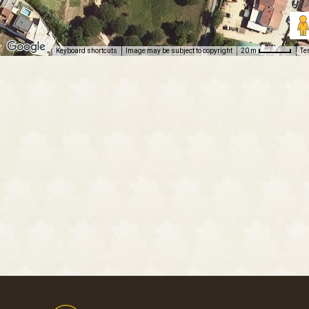
Keyboard shortcuts
Image may be subject to copyright
Te
20 m
Footer