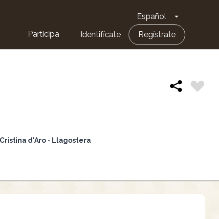
Español
Toggle Dro
Participa
Identifícate
Regístrate
Cristina d'Aro - Llagostera