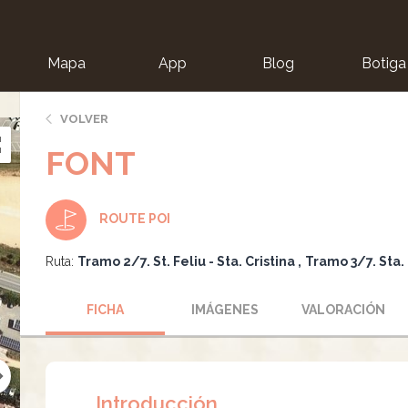
Mapa
App
Blog
Botiga
ion
VOLVER
FONT
ROUTE POI
Ruta:
Tramo 2/7. St. Feliu - Sta. Cristina
Tramo 3/7. Sta. 
FICHA
IMÁGENES
VALORACIÓN
Introducción