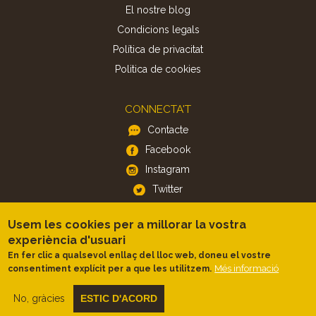
El nostre blog
Condicions legals
Política de privacitat
Politica de cookies
CONNECTA'T
Contacte
Facebook
Instagram
Twitter
Usem les cookies per a millorar la vostra
APP
experiència d'usuari
iOS
En fer clic a qualsevol enllaç del lloc web, doneu el vostre
Més informació
consentiment explícit per a que les utilitzem.
Android
No, gràcies
ESTIC D'ACORD