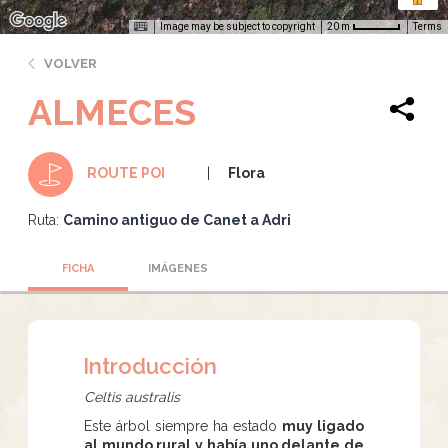
Image may be subject to copyright
Terms
20 m
VOLVER
ALMECES
Flora
ROUTE POI
Ruta:
Camino antiguo de Canet a Adri
FICHA
IMÁGENES
Introducción
Celtis australis
Este árbol siempre ha estado
muy ligado
al mundo rural y había uno delante de