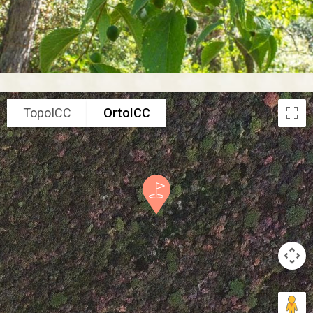
TopoICC
OrtoICC