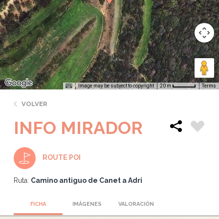
Image may be subject to copyright
Terms
20 m
VOLVER
INFO MIRADOR
ROUTE POI
Ruta:
Camino antiguo de Canet a Adri
FICHA
IMÁGENES
VALORACIÓN