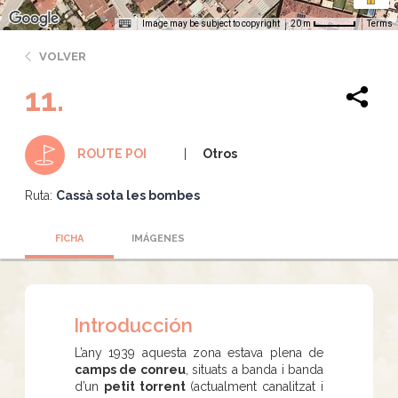
Image may be subject to copyright
Terms
20 m
VOLVER
11.
Otros
ROUTE POI
Ruta:
Cassà sota les bombes
FICHA
IMÁGENES
Introducción
L’any 1939 aquesta zona estava plena de
camps de conreu
, situats a banda i banda
d’un
petit torrent
(actualment canalitzat i