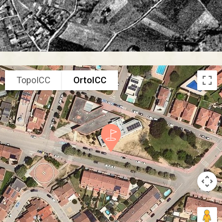
TopoICC
OrtoICC