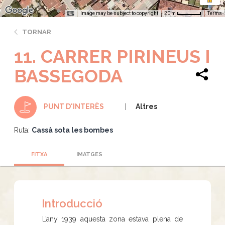
Image may be subject to copyright
Terms
20 m
TORNAR
11. CARRER PIRINEUS I
BASSEGODA
Altres
PUNT D'INTERÈS
Ruta:
Cassà sota les bombes
FITXA
IMATGES
Introducció
L’any 1939 aquesta zona estava plena de