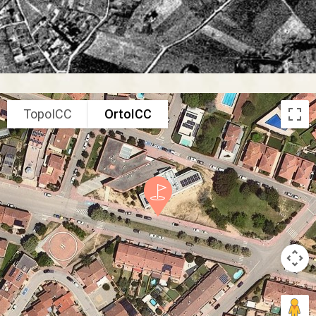
TopoICC
OrtoICC