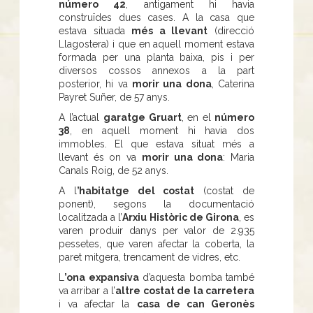
número 42
, antigament hi havia
construïdes dues cases. A la casa que
estava situada
més a llevant
(direcció
Llagostera) i que en aquell moment estava
formada per una planta baixa, pis i per
diversos cossos annexos a la part
posterior, hi va
morir una dona
, Caterina
Payret Suñer, de 57 anys.
A l’actual
garatge Gruart
, en el
número
38
, en aquell moment hi havia dos
immobles. El que estava situat més a
llevant és on va
morir una dona
: Maria
Canals Roig, de 52 anys.
A l
’habitatge del costat
(costat de
ponent), segons la documentació
localitzada a l’
Arxiu Històric de Girona
, es
varen produir danys per valor de 2.935
pessetes, que varen afectar la coberta, la
paret mitgera, trencament de vidres, etc.
L
’ona expansiva
d’aquesta bomba també
va arribar a l’
altre costat de la carretera
i va afectar la
casa de can Geronès