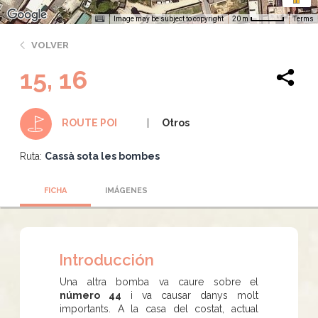
Image may be subject to copyright
Terms
20 m
VOLVER
15, 16
Otros
ROUTE POI
Ruta:
Cassà sota les bombes
FICHA
IMÁGENES
Introducción
Una altra bomba va caure sobre el
número 44
i va causar danys molt
importants. A la casa del costat, actual