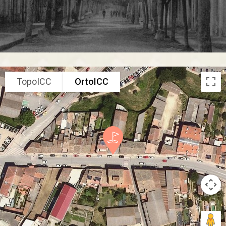
TopoICC
OrtoICC