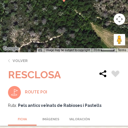
Image may be subject to copyright
Terms
20 m
VOLVER
RESCLOSA
ROUTE POI
Ruta:
Pels antics veïnats de Rabioses i Pastells
FICHA
IMÁGENES
VALORACIÓN