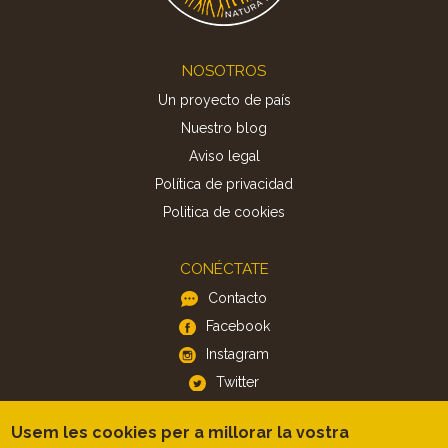
Footer
NOSOTROS
Un proyecto de país
Nuestro blog
Aviso legal
Política de privacidad
Politica de cookies
CONÉCTATE
Contacto
Facebook
Instagram
Twitter
Usem les cookies per a millorar la vostra
APP