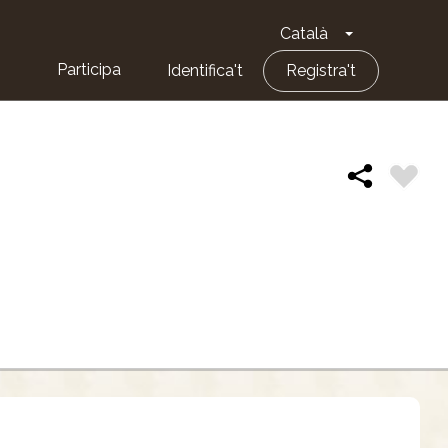
Català
Toggle Dropd
Participa
Identifica't
Registra't