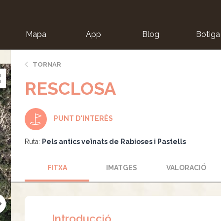
Mapa
App
Blog
Botiga
ion
TORNAR
RESCLOSA
PUNT D'INTERÈS
Ruta:
Pels antics veïnats de Rabioses i Pastells
FITXA
IMATGES
VALORACIÓ
Introducció