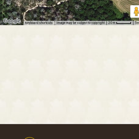
Keyboard shortcuts
Image may be subject to copyright
Te
20 m
Footer