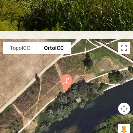
TopoICC
OrtoICC