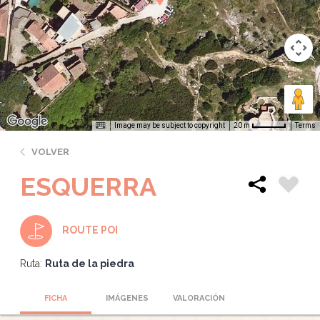
Image may be subject to copyright
Terms
20 m
VOLVER
ESQUERRA
ROUTE POI
Ruta:
Ruta de la piedra
FICHA
IMÁGENES
VALORACIÓN