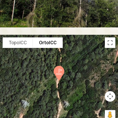
TopoICC
OrtoICC