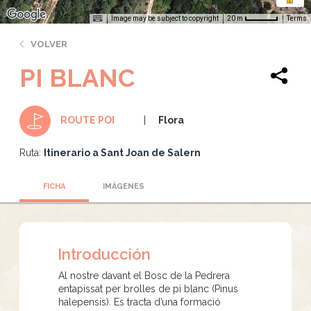
Image may be subject to copyright
Terms
20 m
VOLVER
PI BLANC
Flora
ROUTE POI
Ruta:
Itinerario a Sant Joan de Salern
FICHA
IMÁGENES
Introducción
Al nostre davant el Bosc de la Pedrera
entapissat per brolles de pi blanc (Pinus
halepensis). Es tracta d’una formació