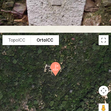
TopoICC
OrtoICC