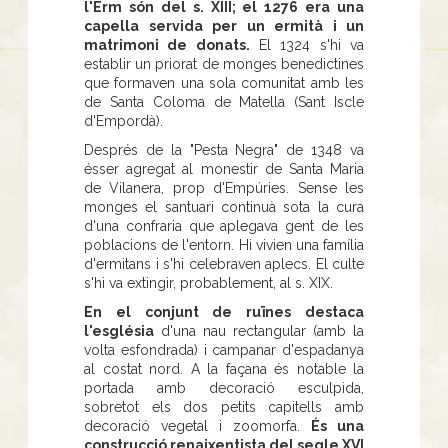
l'Erm són del s. XIII; el 1276 era una
capella servida per un ermità i un
matrimoni de donats.
El 1324 s'hi va
establir un priorat de monges benedictines
que formaven una sola comunitat amb les
de Santa Coloma de Matella (Sant Iscle
d'Empordà).
Després de la "Pesta Negra" de 1348 va
ésser agregat al monestir de Santa Maria
de Vilanera, prop d'Empúries. Sense les
monges el santuari continuà sota la cura
d'una confraria que aplegava gent de les
poblacions de l'entorn. Hi vivien una família
d'ermitans i s'hi celebraven aplecs. El culte
s'hi va extingir, probablement, al s. XIX.
En el conjunt de ruïnes destaca
l'església
d'una nau rectangular (amb la
volta esfondrada) i campanar d'espadanya
al costat nord. A la façana és notable la
portada amb decoració esculpida,
sobretot els dos petits capitells amb
decoració vegetal i zoomorfa.
És una
construcció renaixentista del segle XVI