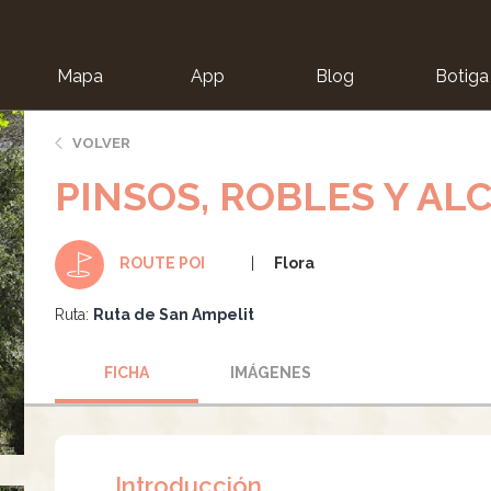
Mapa
App
Blog
Botiga
ion
VOLVER
PINSOS, ROBLES Y A
Flora
ROUTE POI
Ruta:
Ruta de San Ampelit
FICHA
IMÁGENES
Introducción