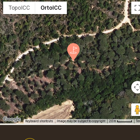
TopoICC
OrtoICC
Keyboard shortcuts
Image may be subject to copyright
Te
20 m
Footer