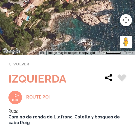
Image may be subject to copyright
Terms
20 m
VOLVER
IZQUIERDA
ROUTE POI
Ruta:
Camino de ronda de Llafranc, Calella y bosques de
cabo Roig