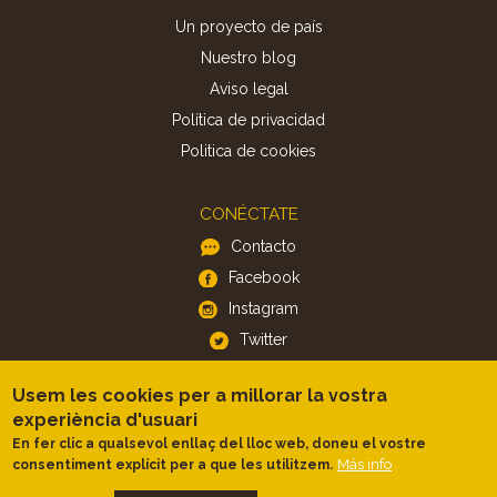
Un proyecto de país
Nuestro blog
Aviso legal
Política de privacidad
Politica de cookies
CONÉCTATE
Contacto
Facebook
Instagram
Twitter
Usem les cookies per a millorar la vostra
APP
experiència d'usuari
iOS
En fer clic a qualsevol enllaç del lloc web, doneu el vostre
Más info
consentiment explícit per a que les utilitzem.
Android