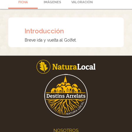
FICHA
IMÁGENES
VALORACIÓN
Introducción
Breve ida y vuelta al Golfet.
Footer
NOSOTROS