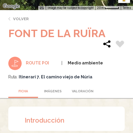
Image may be subject to copyright
Terms
20 m
VOLVER
FONT DE LA RUÏRA
Medio ambiente
ROUTE POI
Ruta:
Itinerari 7. El camino viejo de Núria
FICHA
IMÁGENES
VALORACIÓN
Introducción