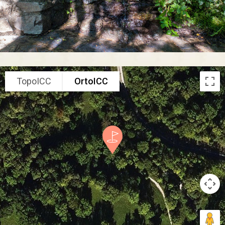
TopoICC
OrtoICC