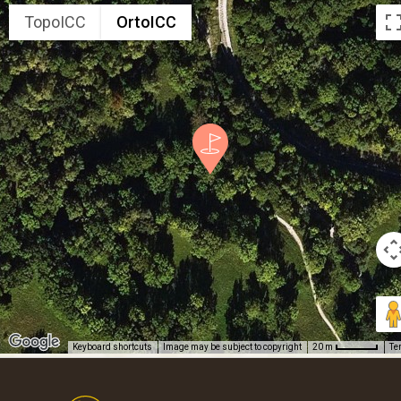
TopoICC
OrtoICC
Keyboard shortcuts
Image may be subject to copyright
Te
20 m
Footer