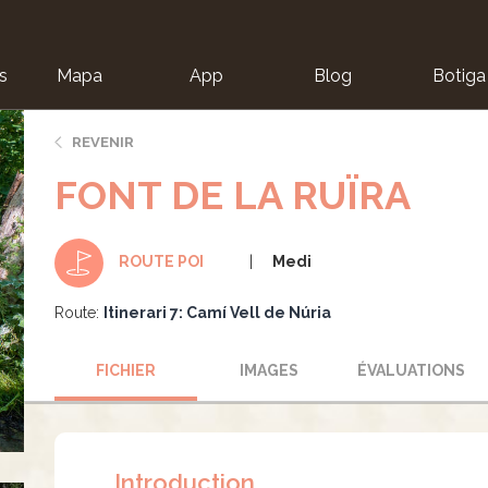
s
Mapa
App
Blog
Botiga
ion
REVENIR
FONT DE LA RUÏRA
Medi
ROUTE POI
Route:
Itinerari 7: Camí Vell de Núria
FICHIER
IMAGES
ÉVALUATIONS
Introduction