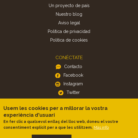
Un proyecto de país
Nuestro blog
Aviso legal
Política de privacidad
Politica de cookies
CONÉCTATE
Contacto
Facebook
Instagram
Twitter
Usem les cookies per a millorar la vostra
APP
experiència d'usuari
iOS
En fer clic a qualsevol enllaç del lloc web, doneu el vostre
Android
Más info
consentiment explícit per a que les utilitzem.