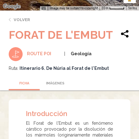
Image may be subject to copyright
Terms
20 m
VOLVER
FORAT DE L'EMBUT
Geología
ROUTE POI
Ruta:
Itinerario 6. De Núria al Forat de l'Embut
FICHA
IMÁGENES
Introducción
El Forat de l'Embut es un fenómeno
cárstico provocado por la disolución de
los mármoles (originariamente materiales