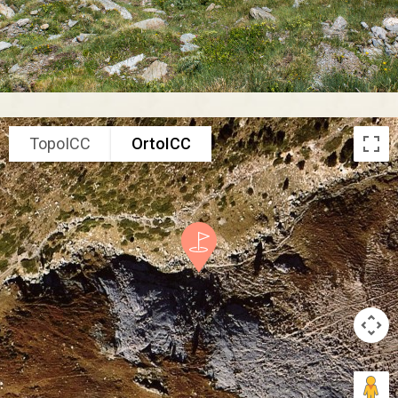
TopoICC
OrtoICC