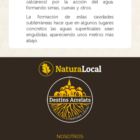
calcáreos) por la acción del agua,
formando simas, cuevas y otros.
La formación de estas cavidades
subterráneas hace que en algunos lugares
concretos las aguas superficiales sean
engullidas, apareciendo unos metros más
abajo.
Footer
NOSOTROS