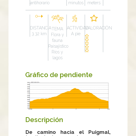
antihorario
minutos
meters
DISTANCIA
ACTIVIDAD
VALORACIÓN
TEMA
3.32 km
A pie
Flora y
fauna
Paisajístico
Ríos y
lagos
Gráfico de pendiente
Descripción
De camino hacia el Puigmal,