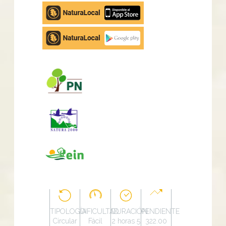
Apple
store
Google
Play
TIPOLOGÍA
DIFICULTAD
DURACIÓN
PENDIENTE
Circular
Fácil
2 horas 5
322.00