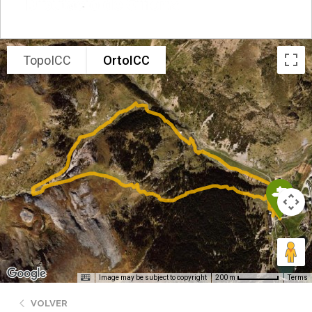
TopoICC
OrtoICC
Image may be subject to copyright
Terms
200 m
VOLVER