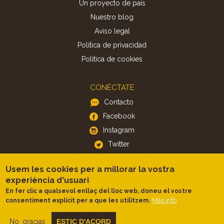
Un proyecto de país
Nuestro blog
Aviso legal
Política de privacidad
Politica de cookies
CONÉCTATE
Contacto
Facebook
Instagram
Twitter
Usem les cookies per a millorar la vostra
APP
experiència d'usuari
iOS
En fer clic a qualsevol enllaç del lloc web, doneu el vostre
Más info
consentiment explícit per a que les utilitzem.
Android
No, gracias
ESTIC D'ACORD