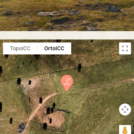
TopoICC
OrtoICC