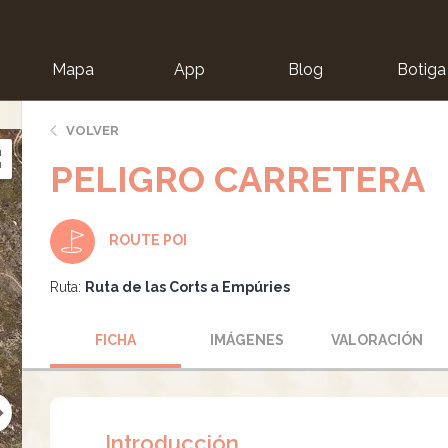
Mapa
App
Blog
Botiga
ion
VOLVER
PELIGRO CARRETERA
ROUTE POI
Ruta:
Ruta de las Corts a Empúries
FICHA
IMÁGENES
VALORACIÓN
Introducción