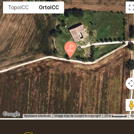
TopoICC
OrtoICC
Keyboard shortcuts
Image may be subject to copyright
Te
20 m
Footer