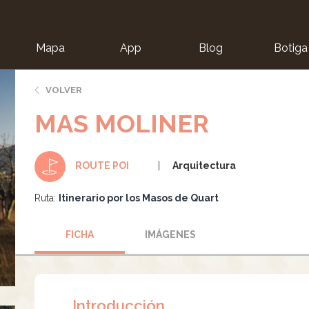
Mapa
App
Blog
Botiga
ion
VOLVER
MAS MOLINER
Arquitectura
ROUTE POI
Ruta:
Itinerario por los Masos de Quart
FICHA
IMÁGENES
Introducción