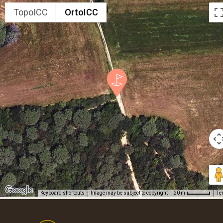
TopoICC
OrtoICC
Keyboard shortcuts
Image may be subject to copyright
Te
20 m
Footer