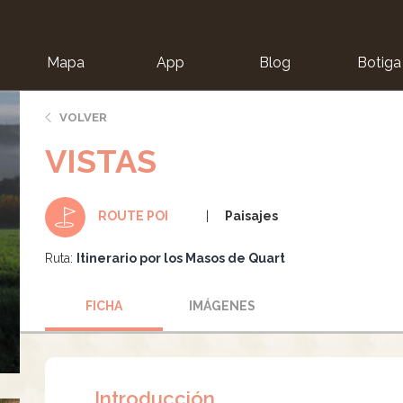
Mapa
App
Blog
Botiga
ion
VOLVER
VISTAS
Paisajes
ROUTE POI
Ruta:
Itinerario por los Masos de Quart
FICHA
IMÁGENES
Introducción