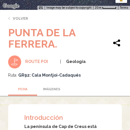
Image may be subject to copyright
Terms
20 m
VOLVER
PUNTA DE LA
FERRERA.
Geología
ROUTE POI
Ruta:
GR92: Cala Montjoi-Cadaqués
FICHA
IMÁGENES
Introducción
La península de Cap de Creus está