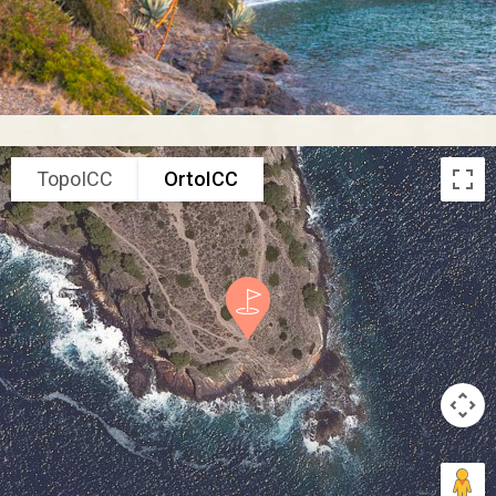
TopoICC
OrtoICC