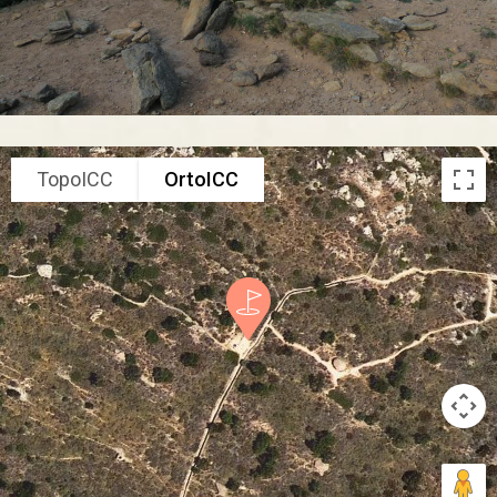
TopoICC
OrtoICC