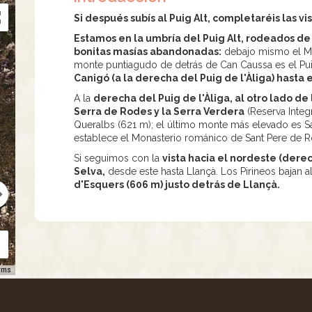
Si después subís al Puig Alt, completaréis las vis
Estamos en la umbría del Puig Alt, rodeados d
bonitas masías abandonadas:
debajo mismo el Mas
monte puntiagudo de detrás de Can Caussa es el Puig
Canigó (a la derecha del Puig de l'Àliga) hasta 
A la
derecha del Puig de l'Àliga, al otro lado d
Serra de Rodes y la Serra Verdera
(Reserva Integ
Queralbs (621 m); el último monte más elevado es S
establece el Monasterio románico de Sant Pere de Ro
Si seguimos con la
vista hacia el nordeste (derec
Selva,
desde este hasta Llançà. Los Pirineos bajan a
d'Esquers (606 m) justo detrás de Llançà.
rms