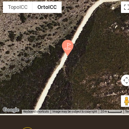
TopoICC
OrtoICC
Keyboard shortcuts
Image may be subject to copyright
Te
20 m
Footer