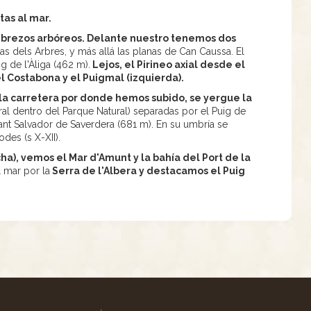
tas al mar.
e brezos arbóreos. Delante nuestro tenemos dos
 dels Arbres, y más allá las planas de Can Caussa. El
 de l'Àliga (462 m).
Lejos, el Pirineo axial desde el
el Costabona y el Puigmal (izquierda).
e la carretera por donde hemos subido, se yergue la
ral dentro del Parque Natural) separadas por el Puig de
ant Salvador de Saverdera (681 m). En su umbría se
des (s X-XII).
ha), vemos el Mar d'Amunt y la bahía del Port de la
l mar por la
Serra de l'Albera y destacamos el Puig