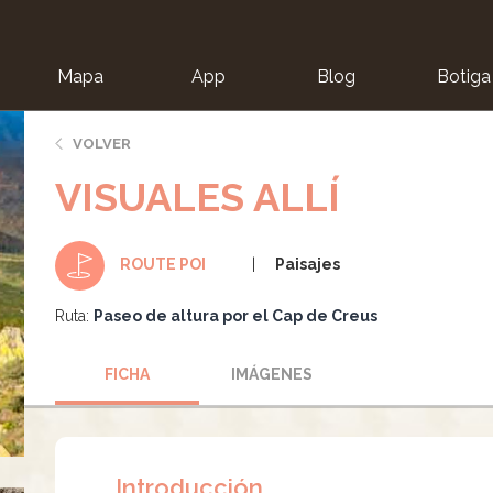
Mapa
App
Blog
Botiga
ion
VOLVER
VISUALES ALLÍ
Paisajes
ROUTE POI
Ruta:
Paseo de altura por el Cap de Creus
FICHA
IMÁGENES
Introducción