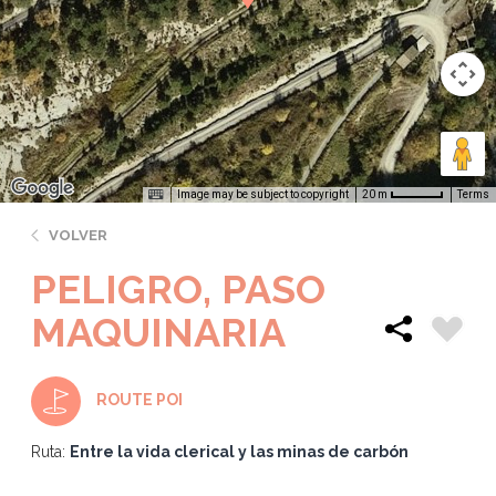
Image may be subject to copyright
Terms
20 m
VOLVER
PELIGRO, PASO
MAQUINARIA
ROUTE POI
Ruta:
Entre la vida clerical y las minas de carbón