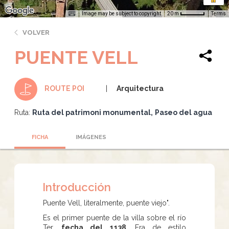
Image may be subject to copyright
Terms
20 m
VOLVER
PUENTE VELL
Arquitectura
ROUTE POI
Ruta:
Ruta del patrimoni monumental
Paseo del agua
FICHA
IMÁGENES
Introducción
Puente Vell, literalmente, puente viejo".
Es el primer puente de la villa sobre el río
Ter,
fecha del 1138
. Era de estilo