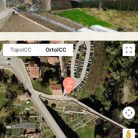
TopoICC
OrtoICC