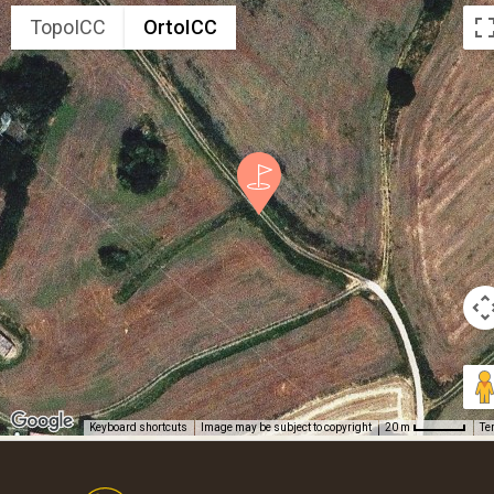
TopoICC
OrtoICC
Keyboard shortcuts
Image may be subject to copyright
Te
20 m
Footer