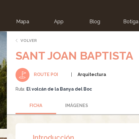
Mapa
App
Blog
Botiga
ion
VOLVER
SANT JOAN BAPTISTA
Arquitectura
ROUTE POI
Ruta:
El volcán de la Banya del Boc
FICHA
IMÁGENES
Introducción